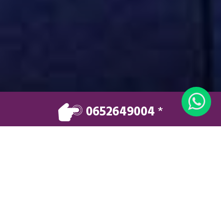
0652649004
*
VOTRE TAXI
Vos déplacements en toute sécurité et dans
un confort optimal.
Réservez maintenant
0652649004