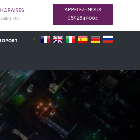
APPELEZ-NOUS
HORAIRES
0652649004
onible 7J/7
ÉROPORT