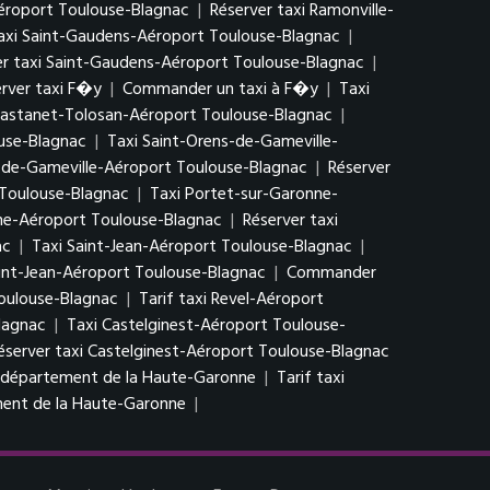
Aéroport Toulouse-Blagnac
|
Réserver taxi Ramonville-
axi Saint-Gaudens-Aéroport Toulouse-Blagnac
|
er taxi Saint-Gaudens-Aéroport Toulouse-Blagnac
|
rver taxi F�y
|
Commander un taxi à F�y
|
Taxi
 Castanet-Tolosan-Aéroport Toulouse-Blagnac
|
use-Blagnac
|
Taxi Saint-Orens-de-Gameville-
s-de-Gameville-Aéroport Toulouse-Blagnac
|
Réserver
 Toulouse-Blagnac
|
Taxi Portet-sur-Garonne-
nne-Aéroport Toulouse-Blagnac
|
Réserver taxi
ac
|
Taxi Saint-Jean-Aéroport Toulouse-Blagnac
|
aint-Jean-Aéroport Toulouse-Blagnac
|
Commander
Toulouse-Blagnac
|
Tarif taxi Revel-Aéroport
lagnac
|
Taxi Castelginest-Aéroport Toulouse-
éserver taxi Castelginest-Aéroport Toulouse-Blagnac
i département de la Haute-Garonne
|
Tarif taxi
ent de la Haute-Garonne
|