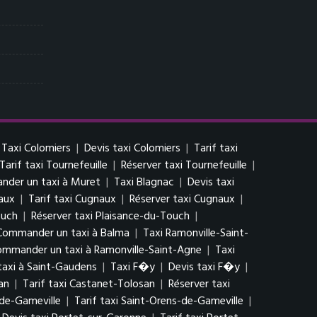
Taxi Colomiers
|
Devis taxi Colomiers
|
Tarif taxi
Tarif taxi Tournefeuille
|
Réserver taxi Tournefeuille
|
der un taxi à Muret
|
Taxi Blagnac
|
Devis taxi
aux
|
Tarif taxi Cugnaux
|
Réserver taxi Cugnaux
|
ouch
|
Réserver taxi Plaisance-du-Touch
|
Commander un taxi à Balma
|
Taxi Ramonville-Saint-
mmander un taxi à Ramonville-Saint-Agne
|
Taxi
axi à Saint-Gaudens
|
Taxi F�y
|
Devis taxi F�y
|
an
|
Tarif taxi Castanet-Tolosan
|
Réserver taxi
-de-Gameville
|
Tarif taxi Saint-Orens-de-Gameville
|