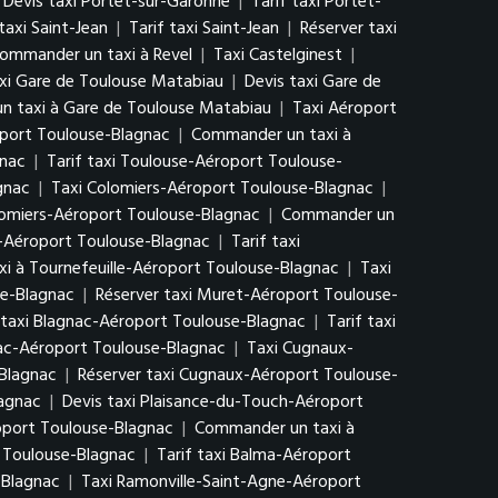
Devis taxi Portet-sur-Garonne
|
Tarif taxi Portet-
taxi Saint-Jean
|
Tarif taxi Saint-Jean
|
Réserver taxi
ommander un taxi à Revel
|
Taxi Castelginest
|
xi Gare de Toulouse Matabiau
|
Devis taxi Gare de
 taxi à Gare de Toulouse Matabiau
|
Taxi Aéroport
oport Toulouse-Blagnac
|
Commander un taxi à
gnac
|
Tarif taxi Toulouse-Aéroport Toulouse-
gnac
|
Taxi Colomiers-Aéroport Toulouse-Blagnac
|
lomiers-Aéroport Toulouse-Blagnac
|
Commander un
le-Aéroport Toulouse-Blagnac
|
Tarif taxi
i à Tournefeuille-Aéroport Toulouse-Blagnac
|
Taxi
se-Blagnac
|
Réserver taxi Muret-Aéroport Toulouse-
 taxi Blagnac-Aéroport Toulouse-Blagnac
|
Tarif taxi
ac-Aéroport Toulouse-Blagnac
|
Taxi Cugnaux-
-Blagnac
|
Réserver taxi Cugnaux-Aéroport Toulouse-
lagnac
|
Devis taxi Plaisance-du-Touch-Aéroport
oport Toulouse-Blagnac
|
Commander un taxi à
 Toulouse-Blagnac
|
Tarif taxi Balma-Aéroport
-Blagnac
|
Taxi Ramonville-Saint-Agne-Aéroport