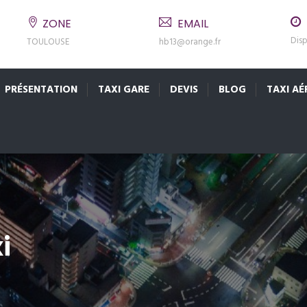
ZONE
EMAIL
Disp
TOULOUSE
hb13@orange.fr
PRÉSENTATION
TAXI GARE
DEVIS
BLOG
TAXI A
i