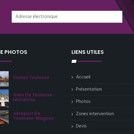
IE PHOTOS
LIENS UTILES
Accueil
Visitez Toulouse
Présentation
Gare De Toulouse-
Matabiau
Photos
Zones intervention
Aéroport De
Toulouse-Blagnac
Devis