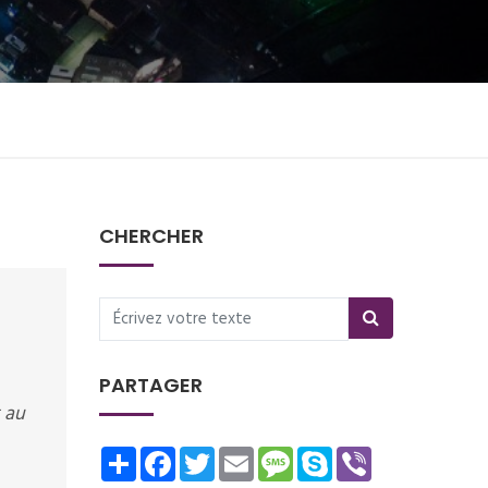
CHERCHER
PARTAGER
 au
Share
Facebook
Twitter
Email
Message
Skype
Viber