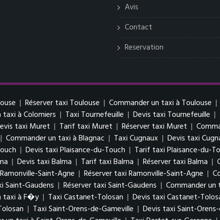
Avis
Contact
Reservation
louse
|
Réserver taxi Toulouse
|
Commander un taxi à Toulouse
|
taxi à Colomiers
|
Taxi Tournefeuille
|
Devis taxi Tournefeuille
|
evis taxi Muret
|
Tarif taxi Muret
|
Réserver taxi Muret
|
Comman
|
Commander un taxi à Blagnac
|
Taxi Cugnaux
|
Devis taxi Cugn
Touch
|
Devis taxi Plaisance-du-Touch
|
Tarif taxi Plaisance-du-T
lma
|
Devis taxi Balma
|
Tarif taxi Balma
|
Réserver taxi Balma
|
i Ramonville-Saint-Agne
|
Réserver taxi Ramonville-Saint-Agne
|
Co
xi Saint-Gaudens
|
Réserver taxi Saint-Gaudens
|
Commander un t
 taxi à F�y
|
Taxi Castanet-Tolosan
|
Devis taxi Castanet-Tolos
Tolosan
|
Taxi Saint-Orens-de-Gameville
|
Devis taxi Saint-Orens