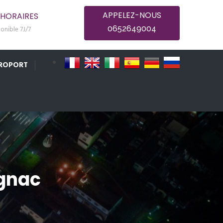
APPELEZ-NOUS
HORAIRES
0652649004
onible 7J/7
ÉROPORT
agnac