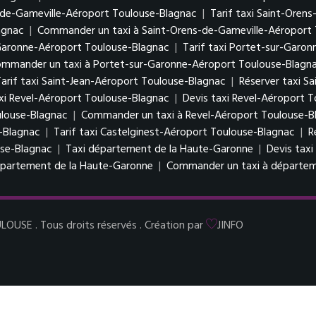
s-de-Gameville-Aéroport Toulouse-Blagnac
|
Tarif taxi Saint-Oren
agnac
|
Commander un taxi à Saint-Orens-de-Gameville-Aéroport
-Garonne-Aéroport Toulouse-Blagnac
|
Tarif taxi Portet-sur-Garo
mmander un taxi à Portet-sur-Garonne-Aéroport Toulouse-Blagn
arif taxi Saint-Jean-Aéroport Toulouse-Blagnac
|
Réserver taxi S
xi Revel-Aéroport Toulouse-Blagnac
|
Devis taxi Revel-Aéroport 
ulouse-Blagnac
|
Commander un taxi à Revel-Aéroport Toulouse-B
e-Blagnac
|
Tarif taxi Castelginest-Aéroport Toulouse-Blagnac
|
R
use-Blagnac
|
Taxi département de la Haute-Garonne
|
Devis tax
département de la Haute-Garonne
|
Commander un taxi à départem
USE . Tous droits réservés . Création par
JINFO