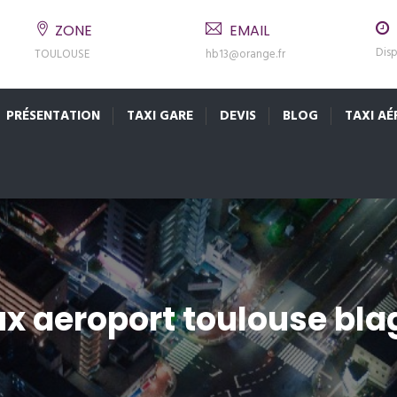
ZONE
EMAIL
Disp
TOULOUSE
hb13@orange.fr
PRÉSENTATION
TAXI GARE
DEVIS
BLOG
TAXI A
ux aeroport toulouse bl