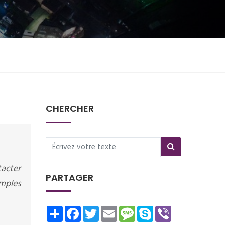
CHERCHER
tacter
PARTAGER
mples
Share
Facebook
Twitter
Email
Message
Skype
Viber