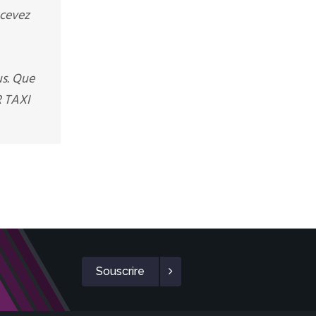
ecevez
us. Que
R TAXI
Souscrire