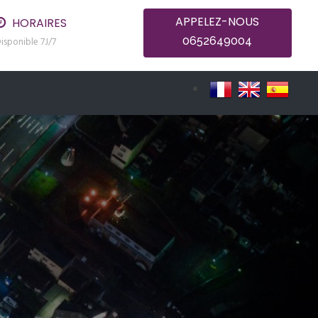
APPELEZ-NOUS
HORAIRES
0652649004
isponible 7J/7