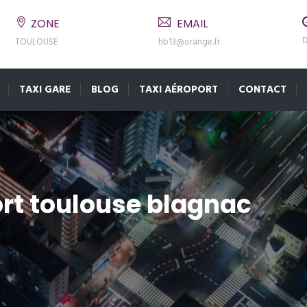
ZONE
EMAIL
D
TOULOUSE
hb13@orange.fr
TAXI GARE
BLOG
TAXI AÉROPORT
CONTACT
rt toulouse blagnac