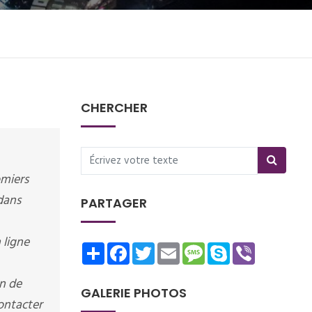
CHERCHER
omiers
 dans
PARTAGER
 ligne
Share
Facebook
Twitter
Email
Message
Skype
Viber
n de
GALERIE PHOTOS
contacter