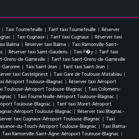
|
Taxi Tournefeuille
|
Tarif taxi Tournefeuille
|
Réserver
lagnac
|
Taxi Cugnaux
|
Tarif taxi Cugnaux
|
Réserver taxi
taxi Balma
|
Réserver taxi Balma
|
Taxi Ramonville-Saint-
ns
|
Réserver taxi Saint-Gaudens
|
Taxi F�y
|
Tarif taxi
nt-Orens-de-Gameville
|
Tarif taxi Saint-Orens-de-Gameville
ur-Garonne
|
Taxi Saint-Jean
|
Tarif taxi Saint-Jean
|
erver taxi Castelginest
|
Taxi Gare de Toulouse Matabiau
|
axi Aéroport Toulouse-Blagnac
|
Réserver taxi Aéroport
axi Toulouse-Aéroport Toulouse-Blagnac
|
Taxi Colomiers-
lagnac
|
Taxi Tournefeuille-Aéroport Toulouse-Blagnac
|
roport Toulouse-Blagnac
|
Tarif taxi Muret-Aéroport
Blagnac-Aéroport Toulouse-Blagnac
|
Réserver taxi Blagnac-
server taxi Cugnaux-Aéroport Toulouse-Blagnac
|
Taxi
Plaisance-du-Touch-Aéroport Toulouse-Blagnac
|
Taxi Balma-
|
Taxi Ramonville-Saint-Agne-Aéroport Toulouse-Blagnac
|