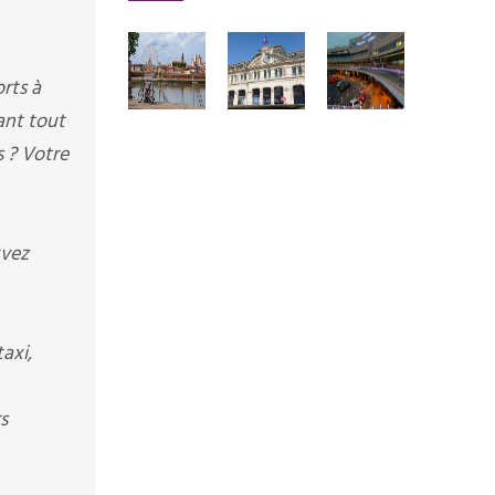
rts à
rant tout
s ? Votre
uvez
axi,
s