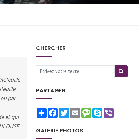
CHERCHER
nefeuille
feuille
PARTAGER
 ou par
Share
Facebook
Twitter
Email
Message
Skype
Viber
e et qui
TOULOUSE
GALERIE PHOTOS