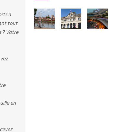
rts à
rant tout
s ? Votre
uvez
tre
uille en
ecevez