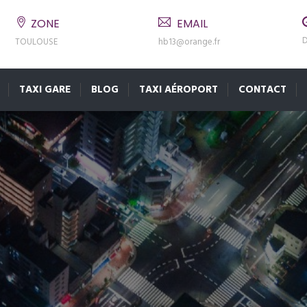
ZONE
EMAIL
D
TOULOUSE
hb13@orange.fr
TAXI GARE
BLOG
TAXI AÉROPORT
CONTACT