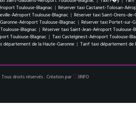
taxi Saint-Gaudens-Aéroport Toulouse-Blagnac
|
Taxi F�y
|
Tarif
Aéroport Toulouse-Blagnac
|
Réserver taxi Castanet-Tolosan-Aéro
eville-Aéroport Toulouse-Blagnac
|
Réserver taxi Saint-Orens-de
r-Garonne-Aéroport Toulouse-Blagnac
|
Réserver taxi Portet-sur-
t Toulouse-Blagnac
|
Réserver taxi Saint-Jean-Aéroport Toulouse-
oport Toulouse-Blagnac
|
Taxi Castelginest-Aéroport Toulouse-Bl
xi département de la Haute-Garonne
|
Tarif taxi département de
ous droits réservés . Création par
JINFO