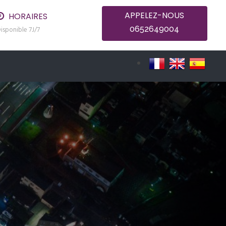
APPELEZ-NOUS
HORAIRES
0652649004
isponible 7J/7