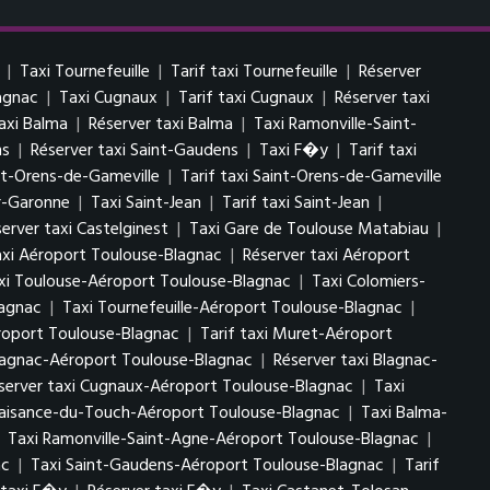
|
Taxi Tournefeuille
|
Tarif taxi Tournefeuille
|
Réserver
lagnac
|
Taxi Cugnaux
|
Tarif taxi Cugnaux
|
Réserver taxi
taxi Balma
|
Réserver taxi Balma
|
Taxi Ramonville-Saint-
ns
|
Réserver taxi Saint-Gaudens
|
Taxi F�y
|
Tarif taxi
nt-Orens-de-Gameville
|
Tarif taxi Saint-Orens-de-Gameville
ur-Garonne
|
Taxi Saint-Jean
|
Tarif taxi Saint-Jean
|
erver taxi Castelginest
|
Taxi Gare de Toulouse Matabiau
|
axi Aéroport Toulouse-Blagnac
|
Réserver taxi Aéroport
axi Toulouse-Aéroport Toulouse-Blagnac
|
Taxi Colomiers-
lagnac
|
Taxi Tournefeuille-Aéroport Toulouse-Blagnac
|
roport Toulouse-Blagnac
|
Tarif taxi Muret-Aéroport
Blagnac-Aéroport Toulouse-Blagnac
|
Réserver taxi Blagnac-
server taxi Cugnaux-Aéroport Toulouse-Blagnac
|
Taxi
Plaisance-du-Touch-Aéroport Toulouse-Blagnac
|
Taxi Balma-
|
Taxi Ramonville-Saint-Agne-Aéroport Toulouse-Blagnac
|
ac
|
Taxi Saint-Gaudens-Aéroport Toulouse-Blagnac
|
Tarif