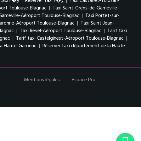
 taxi F�y
|
Réserver taxi F�y
|
Taxi Castanet-Tolosan-
port Toulouse-Blagnac
|
Taxi Saint-Orens-de-Gameville-
-Gameville-Aéroport Toulouse-Blagnac
|
Taxi Portet-sur-
Garonne-Aéroport Toulouse-Blagnac
|
Taxi Saint-Jean-
Blagnac
|
Taxi Revel-Aéroport Toulouse-Blagnac
|
Tarif taxi
agnac
|
Tarif taxi Castelginest-Aéroport Toulouse-Blagnac
|
 la Haute-Garonne
|
Réserver taxi département de la Haute-
Mentions légales
Espace Pro